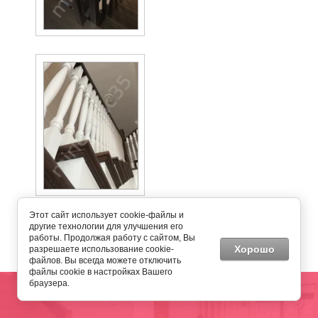
Этот сайт использует cookie-файлы и
← Вернуться назад к списку альбомов
другие технологии для улучшения его
работы. Продолжая работу с сайтом, Вы
Хорошо
разрешаете использование cookie-
файлов. Вы всегда можете отключить
файлы cookie в настройках Вашего
браузера.