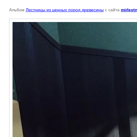
Альбом
Лестницы из ценных пород древесины
с сайта
mirlest