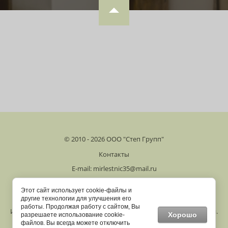
© 2010 - 2026 ООО "Степ Групп"
Контакты
E-mail:
mirlestnic35@mail.ru
(8172) 70-00-05
Этот сайт использует cookie-файлы и
MAX +7 921 716 00 05
другие технологии для улучшения его
работы. Продолжая работу с сайтом, Вы
Информация по ценам на сайте не является публичной офертой.
Хорошо
разрешаете использование cookie-
файлов. Вы всегда можете отключить