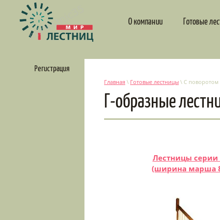
О компании
Готовые ле
Регистрация
Главная
\
Готовые лестницы
\ С поворотом 
Г-образные лестн
Лестницы серии
(ширина марша 8