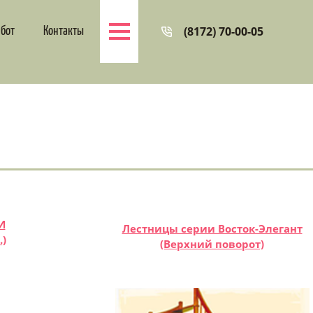
(8172) 70-00-05
абот
Контакты
И
Лестницы серии Восток-Элегант
)
(Верхний поворот)