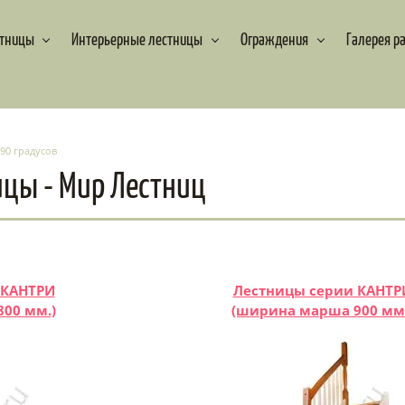
стницы
Интерьерные лестницы
Ограждения
Галерея р
90 градусов
ицы - Мир Лестниц
 КАНТРИ
Лестницы серии КАНТР
00 мм.)
(ширина марша 900 мм.